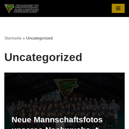
Zum
Inhalt
springen
Startseite
»
Uncategorized
Uncategorized
Neue Mannschaftsfotos