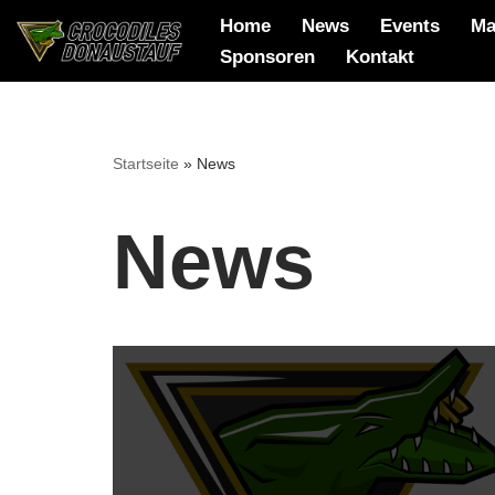
Home
News
Events
Ma
Sponsoren
Kontakt
Zum
Inhalt
springen
Startseite
»
News
News